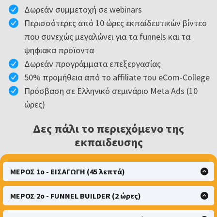
Δωρεάν συμμετοχή σε webinars
Περισσότερες από 10 ώρες εκπαίδευτικών βίντεο
που συνεχώς μεγαλώνει για τα funnels και τα
ψηφιακα προϊοντα
Δωρεάν προγράμματα επεξεργασίας
50% προμήθεια από το affiliate του eCom-College
Πρόσβαση σε Ελληνικό σεμινάριο Meta Ads (10
ώρες)
Δες πάλι το περιεχόμενο της
εκπαιδευσης
ΜΕΡΟΣ 1ο - ΕΙΣΑΓΩΓΗ (45 λεπτά)
ΚΑΛΩΣΟΡΙΣΜΑ
ΜΕΡΟΣ 2ο - FUNNEL BUILDER (2 ώρες)
ΨΗΦΙΑΚΑ ΠΡΟΪΟΝΤΑ
ΤΙ ΕΙΝΑΙ ΕΝΑΣ FUNNEL BUILDER
ΚΑΤΗΓΟΡΙΕΣ ΨΗΦΙΑΚΩΝ ΠΡΟΪΟΝΤΩΝ