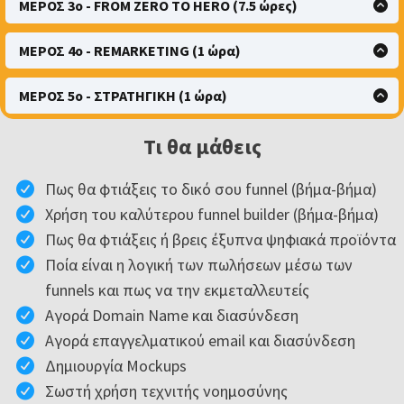
ΜΕΡΟΣ 3ο - FROM ZERO TO HERO (7.5 ώρες)
ΔΗΜΙΟΥΡΓΙΑ ΛΟΓΑΡΙΑΣΜΟΥ
FUNNELS
ΠΩΣ ΒΡΙΣΚΩ ΤΟ ΨΗΦΙΑΚΟ ΠΡΟΪΟΝ
ΤΟ 1ο ΜΑΣ FUNNEL
Η ΕΥΚΑΙΡΙΑ
ΜΕΡΟΣ 4ο - REMARKETING (1 ώρα)
Η ΛΟΓΙΚΗ ΤΗΣ ΑΠΟΦΑΣΗΣ
ΜΑΘΑΙΝΩ ΤΟΝ EDITOR
Η ΛΟΓΙΚΗ
ΑΓΟΡΑ DOMAIN
ΕΞΩΦΥΛΛΟ ΚΑΙ MOCKUP
ΜΕΡΟΣ 5ο - ΣΤΡΑΤΗΓΙΚΗ (1 ώρα)
ΑΛΛΑΖΩ ΤΗΝ ΔΥΝΑΜΙΚΗ
ΑΓΟΡΑ ΕΠΑΓΓΕΛΜΑΤΙΚΟΥ EMAIL
ΦΟΡΜΕΣ ΚΑΙ CALL TO ACTION
ΤΑ ΣΤΑΔΙΑ ΕΝΟΣ FUNNEL
DUPLICATE FUNNEL
ΣΥΝΔΕΣΗ DOMAIN ΜΕ ΤΟΝ FUNNEL BUILDER
ΔΩΡΕΑΝ ΕΚΔΟΣΗ ΤΟΥ BUILDER
Τι θα μάθεις
SALES FUNNELS VS LEADS FUNNELS
CAMPAIGNS
ΣΥΝΔΕΣΗ EMAIL ΜΕ ΤΟΝ FUNNEL BUILDER
PAYMENT GATEAWAYS
ΤΩΡΑ ΞΕΡΕΙΣ
TRIGGERS & WOKFLOWS
ΔΗΜΙΟΥΡΓΙΑ HOME PAGE
ΠΟΥ ΒΡΙΣΚΩ ΠΑΡΑΔΕΙΓΜΑΤΑ
Πως θα φτιάξεις το δικό σου funnel (βήμα-βήμα)
SECTIONS
ΤΕΧΝΙΤΗ ΝΟΗΜΟΣΥΝΗ
Χρήση του καλύτερου funnel builder (βήμα-βήμα)
MOCKUP
Πως θα φτιάξεις ή βρεις έξυπνα ψηφιακά προϊόντα
FREEPIK
Ποία είναι η λογική των πωλήσεων μέσω των
ROWS
funnels και πως να την εκμεταλλευτείς
VIDEO SAMPLES
Αγορά Domain Name και διασύνδεση
CALL TO ACTION
Αγορά επαγγελματικού email και διασύνδεση
STEPS
Δημιουργία Mockups
SOCIAL PROOF
Σωστή χρήση τεχνιτής νοημοσύνης